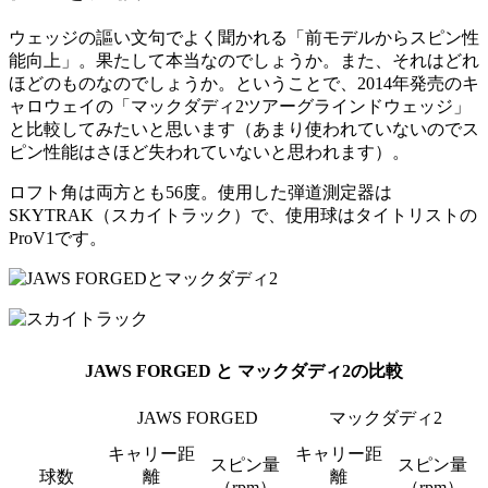
ウェッジの謳い文句でよく聞かれる「前モデルからスピン性
能向上」。果たして本当なのでしょうか。また、それはどれ
ほどのものなのでしょうか。ということで、2014年発売のキ
ャロウェイの「マックダディ2ツアーグラインドウェッジ」
と比較してみたいと思います（あまり使われていないのでス
ピン性能はさほど失われていないと思われます）。
ロフト角は両方とも56度。使用した弾道測定器は
SKYTRAK（スカイトラック）で、使用球はタイトリストの
ProV1です。
JAWS FORGED と マックダディ2の比較
JAWS FORGED
マックダディ2
キャリー距
キャリー距
スピン量
スピン量
球数
離
離
（rpm）
（rpm）