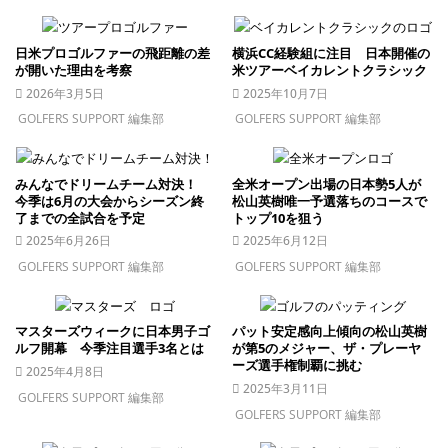
日米プロゴルファーの飛距離の差
横浜CC経験組に注目 日本開催の
が開いた理由を考察
米ツアーベイカレントクラシック
2026年3月5日
2025年10月7日
GOLFERS SUPPORT 編集部
GOLFERS SUPPORT 編集部
みんなでドリームチーム対決！
全米オープン出場の日本勢5人が
今季は6月の大会からシーズン終
松山英樹唯一予選落ちのコースで
了までの全試合を予定
トップ10を狙う
2025年6月26日
2025年6月12日
GOLFERS SUPPORT 編集部
GOLFERS SUPPORT 編集部
マスターズウィークに日本男子ゴ
パット安定感向上傾向の松山英樹
ルフ開幕 今季注目選手3名とは
が第5のメジャー、ザ・プレーヤ
ーズ選手権制覇に挑む
2025年4月8日
2025年3月11日
GOLFERS SUPPORT 編集部
GOLFERS SUPPORT 編集部