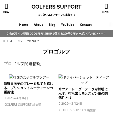
GOLFERS SUPPORT
MENU
SEARCH
より良いゴルフライフを応援する
Home
About
Blog
YouTube
Contact
公式ライン登録でGOLFERS SHOPで使える200円OFFクーポンプレゼント中！
HOME
Blog
プロゴルフ
プロゴルフ
プロゴルフ関連情報
渋野日向子のプレーを見ても感じ
る、プリショットルーティーンの
米ツアーレーダーデータが鮮明に
重要性
示す、打ち出し角とスピン量の関
係性とは
2026年4月16日
2026年3月24日
GOLFERS SUPPORT 編集部
GOLFERS SUPPORT 編集部