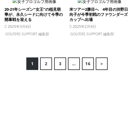
20-21年シーズン‟女王”の稲見萌
米ツアー2勝目へ 4年目の渋野日
寧が、永久シードに向けて今季の
向子が今季初戦のファウンダーズ
開幕戦を迎える
カップへ出場
2025年3月4日
2025年2月4日
GOLFERS SUPPORT 編集部
GOLFERS SUPPORT 編集部
1
2
3
…
16
>