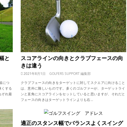
幅と
スコアラインの向きとクラブフェースの向
きは違う
2021年8月1日
GOLFERS SUPPORT 編集部
幅につ
クラブフェースの向きをターゲットに対してスクエアに向けること
狭くする
は、意外に難しいものです。多くのゴルファーが、ターゲットライ
れぞれ最
ンと直角にスコアラインをセットしていると思いますが、それだと
フェースの向きはターゲットラインよりも右…
適正のスタンス幅でバランスよくスイング