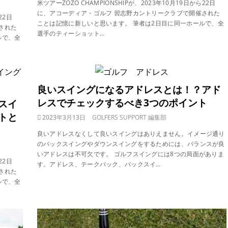
米ツアーZOZO CHAMPIONSHIPが、2023年10月19日から22日
に、アコーディア・ゴルフ 習志野カントリークラブで開催された
22日
ことは記憶に新しいと思います。 筆者は2日目に同一ホールで、全
された
選手のティーショット…
ルで、全
良いスイングになるアドレスとは！？アド
レスでチェックするべき3つのポイント
スイ
トと
2023年3月13日
GOLFERS SUPPORT 編集部
良いアドレスなくして良いスイングはありえません。イメージ通り
のバックスイングやダウンスイングをするためには、バランスが良
いアドレスは不可欠です。 ゴルフスイングには8つの局面がありま
22日
す。アドレス、テークバック、バックスイ…
された
ルで、全