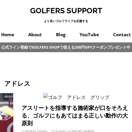
GOLFERS SUPPORT
より良いゴルフライフを応援する
Home
About
Blog
YouTube
Contact
公式ライン登録でGOLFERS SHOPで使える200円OFFクーポンプレゼント中
スイング
プロゴルフ
オンコース
パッティング
カラダ
クラブ
練習
初心者
その他
アドレス
アスリートを指導する施術家が口をそろえ
る、ゴルフにもあてはまる正しい動作の大
原則
2026年1月9日
GOLFERS SUPPORT 編集部