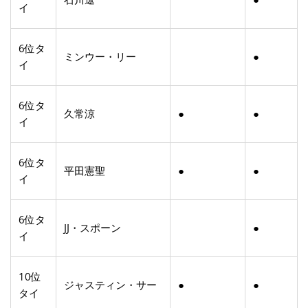
イ
6位タ
ミンウー・リー
●
イ
6位タ
久常涼
●
●
イ
6位タ
平田憲聖
●
●
イ
6位タ
JJ・スポーン
●
イ
10位
ジャスティン・サー
●
●
タイ