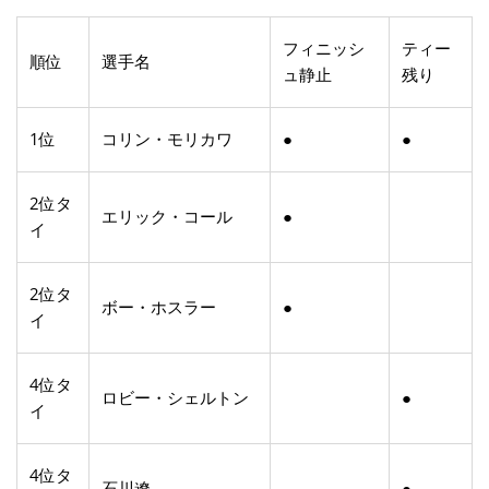
フィニッシ
ティー
順位
選手名
ュ静止
残り
1位
コリン・モリカワ
●
●
2位タ
エリック・コール
●
イ
2位タ
ボー・ホスラー
●
イ
4位タ
ロビー・シェルトン
●
イ
4位タ
石川遼
●