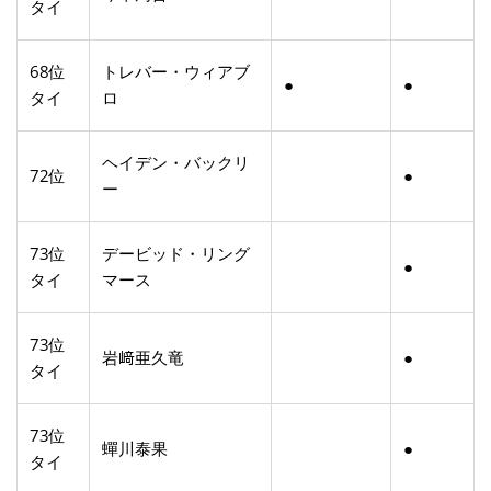
タイ
68位
トレバー・ウィアブ
●
●
タイ
ロ
ヘイデン・バックリ
72位
●
ー
73位
デービッド・リング
●
タイ
マース
73位
岩﨑亜久竜
●
タイ
73位
蟬川泰果
●
タイ