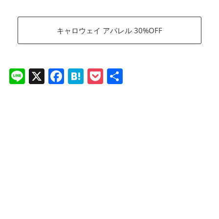
キャロウェイ アパレル 30%OFF
Li
X
F
H
P
共
n
a
at
o
有
e
c
e
ck
e
n
et
b
a
o
o
k