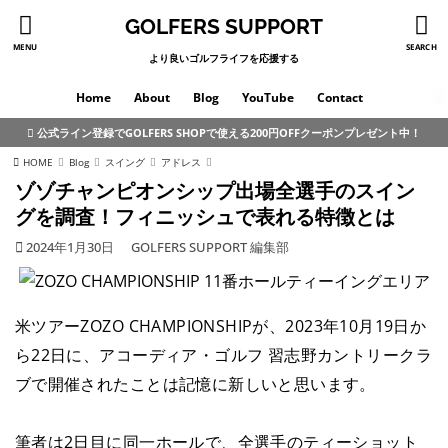
GOLFERS SUPPORT
MENU
SEARCH
より良いゴルフライフを応援する
Home
About
Blog
YouTube
Contact
公式ライン登録でGOLFERS SHOPで使える200円OFFクーポンプレゼント中！
HOME
Blog
スイング
アドレス
ゾゾチャンピオンシップ出場全選手のスイン
グを調査！フィニッシュで表れる特徴とは
2024年1月30日
GOLFERS SUPPORT 編集部
米ツアーZOZO CHAMPIONSHIPが、2023年10月19日か
ら22日に、アコーディア・ゴルフ 習志野カントリークラ
ブで開催されたことは記憶に新しいと思います。
筆者は2日目に同一ホールで、全選手のティーショット