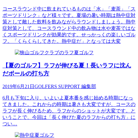
コースラウンド中に飲まれているものは「水」「麦茶」「ス
ポーツドリンク」など様々です。夏場の暑い時期は熱中症対
策として敵した飲料を飲みながらラウンドしましょう。熱中
症対策として、コースラウンド中の飲み物は水や麦茶ではな
くスポーツドリンクが効果的です。せっかっくの楽しいゴル
フ。「くらくらしてきた。熱中症だ」となっては大変
夏ゴルフ
【夏のゴルフ】ラフが伸びる夏！長いラフに沈ん
だボールの打ち方
2019年6月21日
GOLFERS SUPPORT 編集部
6月も下旬に入り、いよいよ夏本番を感じ始める時期になっ
てきました。これからの時期は暑さも大変ですが、コースの
ラフが長く伸びるため、ラフからのショットが大変です。と
いうことで、今回は「長く伸びた夏のラフからの打ち方」に
つい…
夏ゴルフ