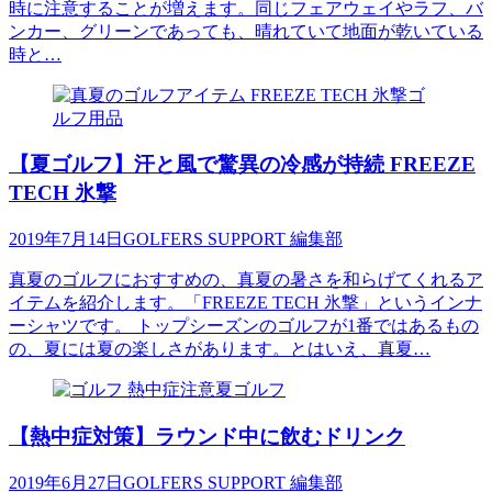
時に注意することが増えます。同じフェアウェイやラフ、バ
ンカー、グリーンであっても、晴れていて地面が乾いている
時と…
ゴ
ルフ用品
【夏ゴルフ】汗と風で驚異の冷感が持続 FREEZE
TECH 氷撃
2019年7月14日
GOLFERS SUPPORT 編集部
真夏のゴルフにおすすめの、真夏の暑さを和らげてくれるア
イテムを紹介します。「FREEZE TECH 氷撃」というインナ
ーシャツです。 トップシーズンのゴルフが1番ではあるもの
の、夏には夏の楽しさがあります。とはいえ、真夏…
夏ゴルフ
【熱中症対策】ラウンド中に飲むドリンク
2019年6月27日
GOLFERS SUPPORT 編集部