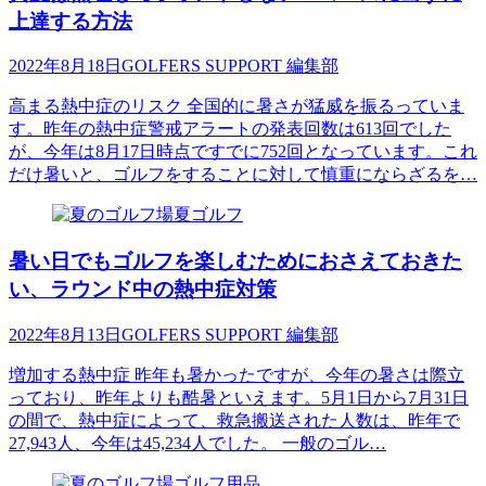
上達する方法
2022年8月18日
GOLFERS SUPPORT 編集部
高まる熱中症のリスク 全国的に暑さが猛威を振るっていま
す。昨年の熱中症警戒アラートの発表回数は613回でした
が、今年は8月17日時点ですでに752回となっています。これ
だけ暑いと、ゴルフをすることに対して慎重にならざるを…
夏ゴルフ
暑い日でもゴルフを楽しむためにおさえておきた
い、ラウンド中の熱中症対策
2022年8月13日
GOLFERS SUPPORT 編集部
増加する熱中症 昨年も暑かったですが、今年の暑さは際立
っており、昨年よりも酷暑といえます。5月1日から7月31日
の間で、熱中症によって、救急搬送された人数は、昨年で
27,943人、今年は45,234人でした。 一般のゴル…
ゴルフ用品