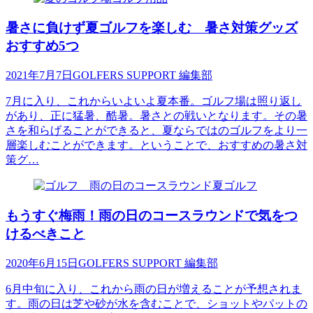
暑さに負けず夏ゴルフを楽しむ 暑さ対策グッズ
おすすめ5つ
2021年7月7日
GOLFERS SUPPORT 編集部
7月に入り、これからいよいよ夏本番。ゴルフ場は照り返し
があり、正に猛暑、酷暑。暑さとの戦いとなります。その暑
さを和らげることができると、夏ならではのゴルフをより一
層楽しむことができます。ということで、おすすめの暑さ対
策グ…
夏ゴルフ
もうすぐ梅雨！雨の日のコースラウンドで気をつ
けるべきこと
2020年6月15日
GOLFERS SUPPORT 編集部
6月中旬に入り、これから雨の日が増えることが予想されま
す。雨の日は芝や砂が水を含むことで、ショットやパットの