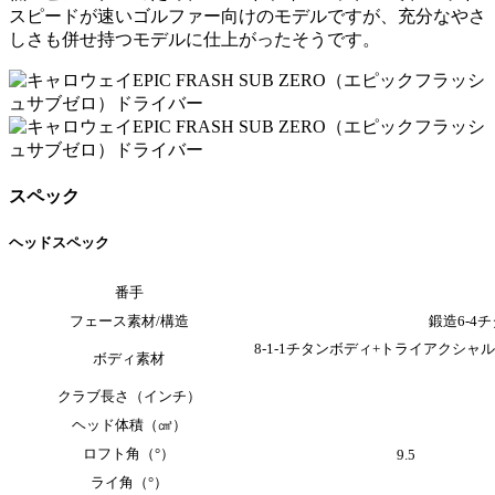
スピードが速いゴルファー向けのモデルですが、充分なやさ
しさも併せ持つモデルに仕上がったそうです。
スペック
ヘッドスペック
番手
フェース素材/構造
鍛造6-4チ
8-1-1チタンボディ+トライアクシ
ボディ素材
クラブ長さ（インチ）
ヘッド体積（㎤）
ロフト角（°）
9.5
ライ角（°）