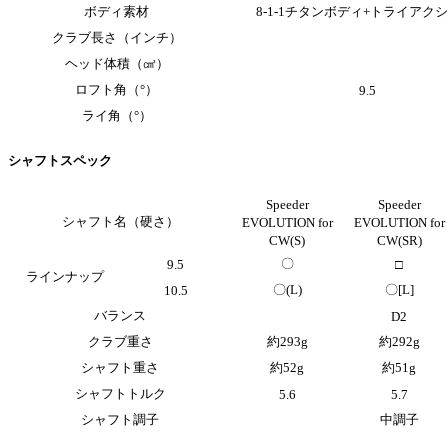
ボディ素材
8-1-1チタンボディ+トライア
クラブ長さ（インチ）
ヘッド体積（㎤）
ロフト角（°）
9.5
ライ角（°）
シャフトスペック
Speeder
Speeder
シャフト名（硬さ）
EVOLUTION for
EVOLUTION for
CW(S)
CW(SR)
〇
9.5
□
ラインナップ
〇(L)
〇[L]
10.5
バランス
D2
クラブ重さ
約293g
約292g
シャフト重さ
約52g
約51g
シャフトトルク
5.6
5.7
シャフト調子
中調子