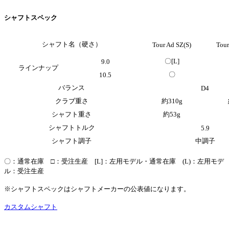
シャフトスペック
シャフト名（硬さ）
Tour Ad SZ(S)
Tour
〇[L]
9.0
ラインナップ
〇
10.5
バランス
D4
クラブ重さ
約310g
シャフト重さ
約53g
シャフトトルク
5.9
シャフト調子
中調子
〇：通常在庫 □：受注生産 [L]：左用モデル・通常在庫 (L)：左用モデ
ル：受注生産
※シャフトスペックはシャフトメーカーの公表値になります。
カスタムシャフト