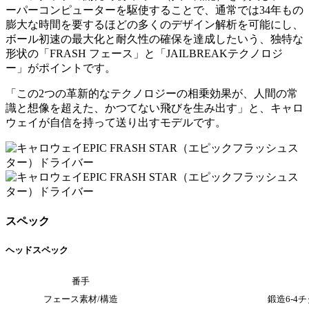
ーパーコンピューターを駆使することで、通常では34年もの
膨大な時間を要するほどの多くのデザイン解析を可能にし、
ボール初速の最大化と耐久性の確保を達成したいう、独特な
形状の「FRASH フェース」と「JAILBREAKテクノロジ
ー」がポイントです。
「この2つの革新的なテクノロジーの相乗効果が、人間の常
識と想像を超えた、かつてない飛びを生み出す」と、キャロ
ウェイが自信を持って送り出すモデルです。
スペック
ヘッドスペック
番手
フェース素材/構造
鍛造6-4チ