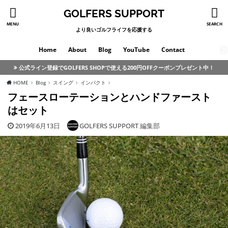
GOLFERS SUPPORT
MENU
SEARCH
より良いゴルフライフを応援する
Home
About
Blog
YouTube
Contact
公式ライン登録でGOLFERS SHOPで使える200円OFFクーポンプレゼント中！
HOME
Blog
スイング
インパクト
フェースローテーションとハンドファースト
はセット
2019年6月13日
GOLFERS SUPPORT 編集部