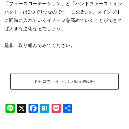
「フェースローテーション」と「ハンドファーストイン
パクト」は2つで1つなのです。この2つを、スイング中
に同時に入れていくイメージを高めていくことができれ
ば大きな進化なるでしょう。
是非、取り組んでみてください。
キャロウェイ アパレル 30%OFF
Li
X
F
H
P
共
n
a
at
o
有
e
c
e
ck