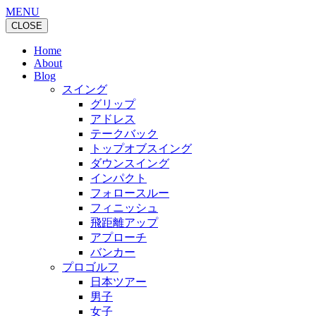
MENU
CLOSE
Home
About
Blog
スイング
グリップ
アドレス
テークバック
トップオブスイング
ダウンスイング
インパクト
フォロースルー
フィニッシュ
飛距離アップ
アプローチ
バンカー
プロゴルフ
日本ツアー
男子
女子