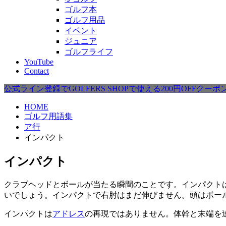
ゴルフ本
ゴルフ用品
イベント
ジュニア
ゴルフライフ
YouTube
Contact
公式ライン登録でGOLFERS SHOPで使える200円OFFクー
HOME
ゴルフ用語集
ア行
インパクト
インパクト
クラブヘッドとボールが当たる瞬間のことです。インパクト
いでしょう。インパクトで右肘はまだ伸びません。頭はボー
インパクトは
アドレス
の再現ではありません。体幹と末端を