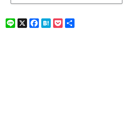
Li
X
F
H
P
共
n
a
at
o
有
e
c
e
ck
e
n
et
b
a
o
o
k