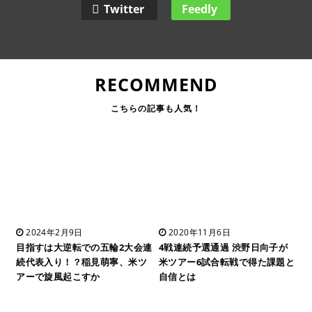
Twitter
Feedly
RECOMMEND
2024年2月9日
2020年11月6日
目指すは大逆転での五輪2大会連
4戦連続予選通過 渋野日向子が
続代表入り！？稲見萌寧、米ツ
米ツアー6試合転戦で得た課題と
アーで旋風起こすか
自信とは