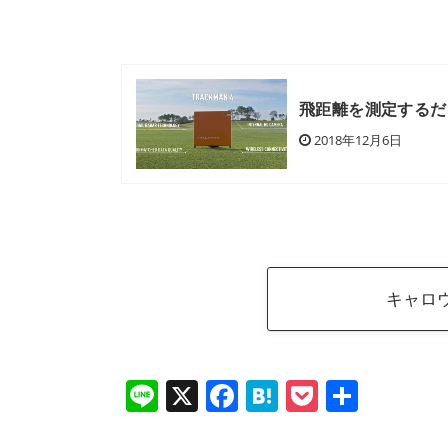
飛距離を測定するだ
2018年12月6日
キャロウ
Li
X
F
H
P
共
n
a
at
o
有