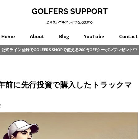
GOLFERS SUPPORT
より良いゴルフライフを応援する
Home
About
Blog
YouTube
Contact
公式ライン登録でGOLFERS SHOPで使える200円OFFクーポンプレゼント中
スイング
プロゴルフ
オンコース
パッティング
カラダ
クラブ
練習
初心者
その他
年前に先行投資で購入したトラックマ
部