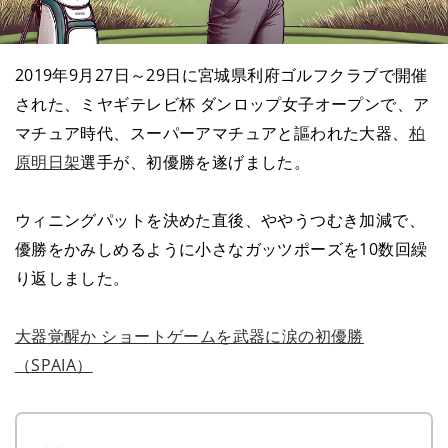
2019年9月27日～29日に宮城県利府ゴルフクラブで開催
された、ミヤギテレビ杯 ダンロップ女子オープンで、ア
マチュア時代、スーパーアマチュアと謳われた大器、
柏
原明日架
選手が、初優勝を遂げました。
ウィニングパットを決めた直後、ややうつむき加減で、
優勝をかみしめるように小さなガッツポーズを10数回繰
り返しました。
大器覚醒か ショートゲームを武器に涙の初優勝
（SPAIA）