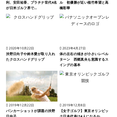
利、安田祐香、プラチナ世代4名
ル 初優勝が近い植竹希望と高
が日米ゴルフ界で…
橋彩華
2020年10月22日
2023年4月27日
渋野日向子や鈴木愛が取り入れ
体の左右の傾きが小さいレベル
たクロスハンドグリップ
ターン 西郷真央も意識するス
イングの基本
2019年12月22日
2019年12月8日
バンカーショットが課題の渋野
【女子ゴルフ】東京オリンピッ
日向子
ク日本代表は4人になるか