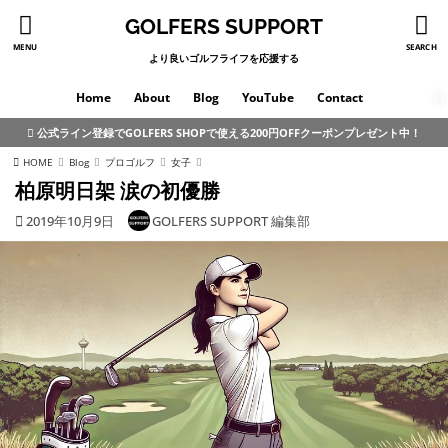
GOLFERS SUPPORT
MENU
SEARCH
より良いゴルフライフを応援する
Home
About
Blog
YouTube
Contact
公式ライン登録でGOLFERS SHOPで使える200円OFFクーポンプレゼント中！
HOME
Blog
プロゴルフ
女子
柏原明日架 涙の初優勝
2019年10月9日
GOLFERS SUPPORT 編集部