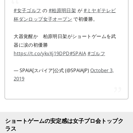
#女子ゴルフ
の
#柏原明日架
が
#ミヤギテレビ
杯ダンロップ女子オープン
で初優勝。
大器覚醒か 柏原明日架がショートゲームを武
器に涙の初優勝
https://t.co/ykvXj19DPD
#SPAIA
#ゴルフ
— SPAIA[スパイア]公式 (@SPAIAJP)
October 3,
2019
ショートゲームの安定感は女子プロ会トップク
ラス