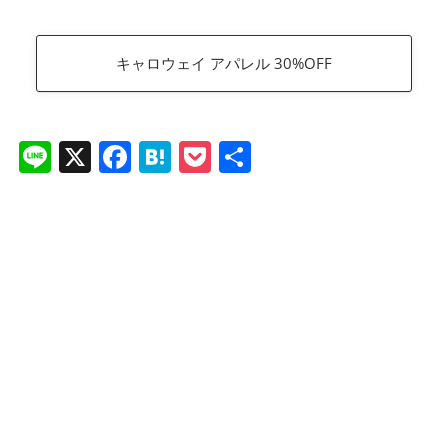
キャロウェイ アパレル 30%OFF
Li
X
F
H
P
共
n
a
at
o
有
e
c
e
ck
e
n
et
b
a
o
o
k