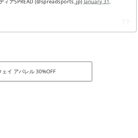
READ (@spreadsports_jp)
January 31,
ェイ アパレル 30%OFF