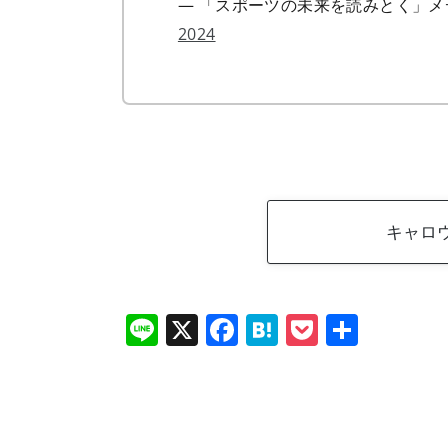
— 「スポーツの未来を読みとく」メディアSP
2024
キャロウ
Li
X
F
H
P
共
n
a
at
o
有
e
c
e
ck
e
n
et