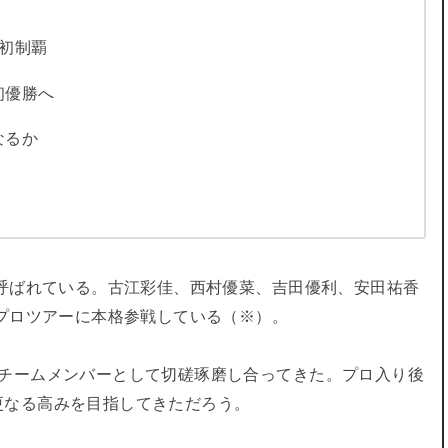
初制覇
初優勝へ
なるか
と呼ばれている。古江彩佳、西村優菜、吉田優利、安田祐香
らプロツアーに本格参戦している（※）。
ルチームメンバーとして切磋琢磨し合ってきた。プロ入り後
更なる高みを目指してきただろう。