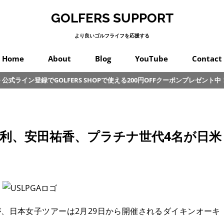
GOLFERS SUPPORT
より良いゴルフライフを応援する
Home
About
Blog
YouTube
Contact
公式ライン登録でGOLFERS SHOPで使える200円OFFクーポンプレゼント中
スイング
プロゴルフ
オンコース
パッティング
カラダ
クラブ
練習
初心者
その他
利、安田祐香、プラチナ世代4名が日米
、日本女子ツアーは2月29日から開催されるダイキンオーキ