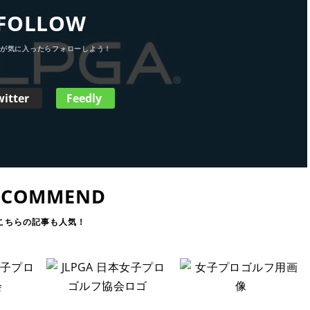
FOLLOW
witter
Feedly
ECOMMEND