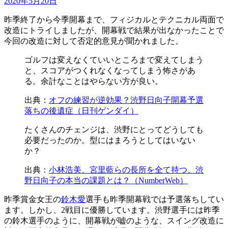
2020年5月20日
昨季終了から今季開幕まで、フィジカルとテクニカル両面で
改造にトライしましたが、開幕戦で結果が出なかったことで
今回の改造に対して否定的意見が聞かれました。
ゴルフは変えなくていいところまで変えてしまう
と、スコアがつくれなくなってしまう怖さがあ
る。余計なことはやらない方が良い。
出典：
オフの練習が逆効果？渋野日向子開幕予選
落ちの後遺症（日刊ゲンダイ）
たくさんのチェンジは、渋野にとってどうしても
必要だったのか。型にはまろうとしてはいない
か？
出典：
小林浩美、宮里藍らの長所を全て持つ、渋
野日向子の本当の課題とは？（NumberWeb）
昨季賞金女王の
鈴木愛
選手も昨季開幕戦では予選落ちしてい
ます。しかし
、2戦目に優勝しています。渋野選手には昨季
の鈴木選手のように、開幕戦が
嘘のような、スイング改造に