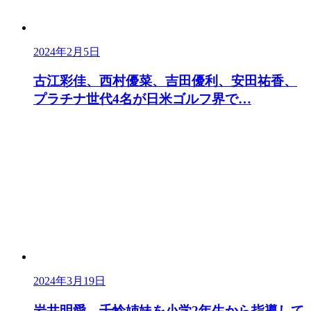
2024年2月5日
古江彩佳、西村優菜、吉田優利、安田祐香、
プラチナ世代4名が日米ゴルフ界で…
2024年3月19日
岩井明愛、千怜姉妹を小学2年生から指導して