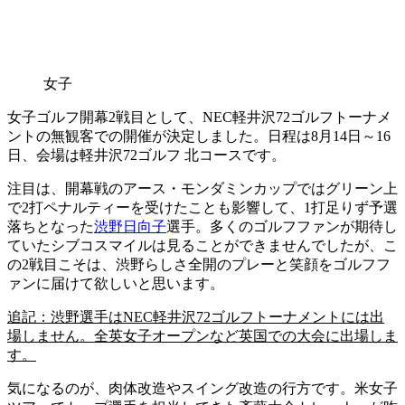
女子
女子ゴルフ開幕2戦目として、NEC軽井沢72ゴルフトーナメ
ントの無観客での開催が決定しました。日程は8月14日～16
日、会場は軽井沢72ゴルフ 北コースです。
注目は、開幕戦のアース・モンダミンカップではグリーン上
で2打ペナルティーを受けたことも影響して、1打足りず予選
落ちとなった
渋野日向子
選手。多くのゴルフファンが期待し
ていたシブコスマイルは見ることができませんでしたが、こ
の2戦目こそは、渋野らしさ全開のプレーと笑顔をゴルフフ
ァンに届けて欲しいと思います。
追記：渋野選手はNEC軽井沢72ゴルフトーナメントには出
場しません。全英女子オープンなど英国での大会に出場しま
す。
気になるのが、肉体改造やスイング改造の行方です。米女子