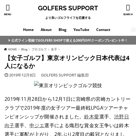
GOLFERS SUPPORT
MENU
SEARCH
より良いゴルフライフを応援する
Home
About
Blog
YouTube
Contact
公式ライン登録でGOLFERS SHOPで使える200円OFFクーポンプレゼント中！
HOME
Blog
プロゴルフ
女子
【女子ゴルフ】東京オリンピック日本代表は4
人になるか
2019年12月8日
GOLFERS SUPPORT 編集部
2019年11月28日から12月1日に宮崎県の宮崎カントリー
クラブで2019年度の女子ツアー最終戦LPGAツアーチャ
ンピオンシップが開催されました。
鈴木愛
選手、
渋野日
向子
選手、
申ジエ
選手による熾烈な賞金女王争いは鈴木
選手に軍配が上がり、2年ぶり2度目の載冠となりまし