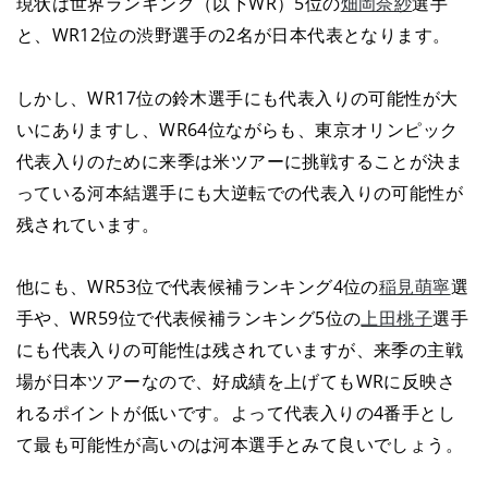
現状は世界ランキング（以下WR）5位の
畑岡奈紗
選手
と、WR12位の渋野選手の2名が日本代表となります。
しかし、WR17位の鈴木選手にも代表入りの可能性が大
いにありますし、WR64位ながらも、東京オリンピック
代表入りのために来季は米ツアーに挑戦することが決ま
っている河本結選手にも大逆転での代表入りの可能性が
残されています。
他にも、WR53位で代表候補ランキング4位の
稲見萌寧
選
手や、WR59位で代表候補ランキング5位の
上田桃子
選手
にも代表入りの可能性は残されていますが、来季の主戦
場が日本ツアーなので、好成績を上げてもWRに反映さ
れるポイントが低いです。よって代表入りの4番手とし
て最も可能性が高いのは河本選手とみて良いでしょう。