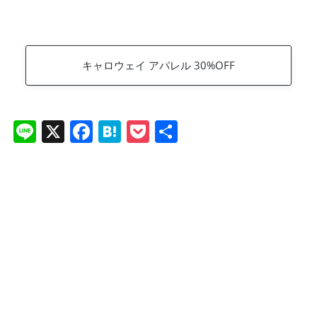
キャロウェイ アパレル 30%OFF
Li
X
F
H
P
共
n
a
at
o
有
e
c
e
ck
e
n
et
b
a
o
o
k