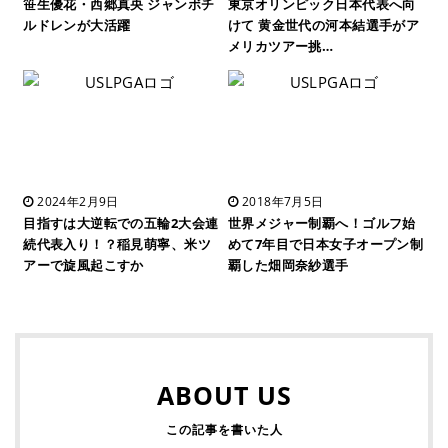
笹生優花・西郷真央 ジャンボチ
東京オリンピック日本代表へ向
ルドレンが大活躍
けて 黄金世代の河本結選手がア
メリカツアー挑…
2024年2月9日
2018年7月5日
目指すは大逆転での五輪2大会連
世界メジャー制覇へ！ゴルフ始
続代表入り！？稲見萌寧、米ツ
めて7年目で日本女子オープン制
アーで旋風起こすか
覇した畑岡奈紗選手
ABOUT US