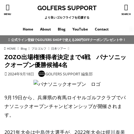
GOLFERS SUPPORT
MENU
SEARCH
より良いゴルフライフを応援する
Home
About
Blog
YouTube
Contact
公式ライン登録でGOLFERS SHOPで使える200円OFFクーポンプレゼント中！
HOME
Blog
プロゴルフ
日本ツアー
ZOZO出場権獲得者決定まで4戦 パナソニッ
クオープン優勝候補4名
2024年9月18日
GOLFERS SUPPORT 編集部
9月19日から、兵庫県の有馬ロイヤルゴルフクラブでパ
ナソニックオープンチャンピオンシップが開催されま
す。
2021年大会は
中島啓太
選手が、2022年大会は
蟬川泰果