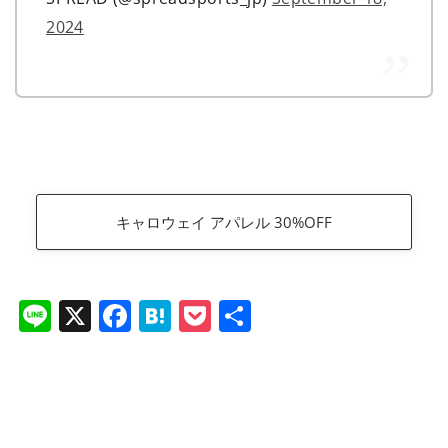
2024
キャロウェイ アパレル 30%OFF
Li
X
F
H
P
共
n
a
at
o
有
e
c
e
ck
e
n
et
b
a