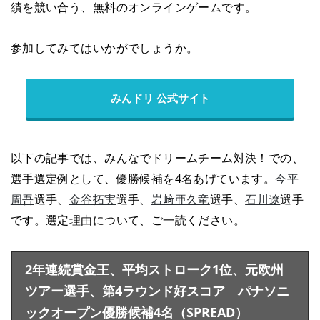
績を競い合う、無料のオンラインゲームです。
参加してみてはいかがでしょうか。
みんドリ 公式サイト
以下の記事では、みんなでドリームチーム対決！での、
選手選定例として、優勝候補を4名あげています。
今平
周吾
選手、
金谷拓実
選手、
岩﨑亜久竜
選手、
石川遼
選手
です。選定理由について、ご一読ください。
2年連続賞金王、平均ストローク1位、元欧州
ツアー選手、第4ラウンド好スコア パナソニ
ックオープン優勝候補4名（SPREAD）