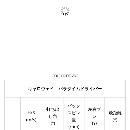
GOLF PRIDE VDR
キャロウェイ パラダイムドライバー
バック
打ち出
左右ブ
H/S
スピン
飛距離
し角
レ
(m/s)
量
(Y)
(°)
(Y)
(rpm)