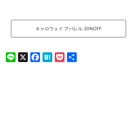
キャロウェイ アパレル 30%OFF
Li
X
F
H
P
共
n
a
at
o
有
e
c
e
ck
e
n
et
b
a
o
o
k