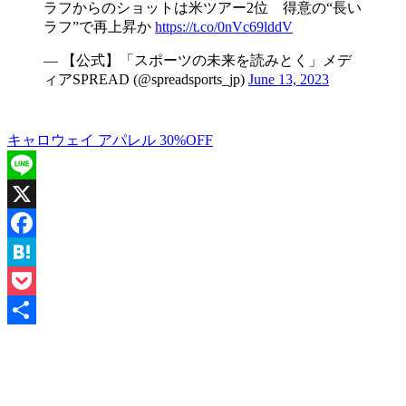
ラフからのショットは米ツアー2位 得意の“長い
ラフ”で再上昇か
https://t.co/0nVc69lddV
— 【公式】「スポーツの未来を読みとく」メデ
ィアSPREAD (@spreadsports_jp)
June 13, 2023
キャロウェイ アパレル 30%OFF
Line
X
Facebook
Hatena
Pocket
共
有