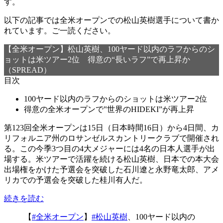
す。
以下の記事では全米オープンでの松山英樹選手について書か
れています。ご一読ください。
【全米オープン】松山英樹、100ヤード以内のラフからのシ
ョットは米ツアー2位 得意の“長いラフ”で再上昇か
（SPREAD）
目次
100ヤード以内のラフからのショットは米ツアー2位
得意の全米オープンで‟世界のHIDEKI”が再上昇
第123回全米オープンは15日（日本時間16日）から4日間、カ
リフォルニア州のロサンゼルスカントリークラブで開催され
る。この今季3つ目の4大メジャーには4名の日本人選手が出
場する。米ツアーで活躍を続ける松山英樹、日本での本大会
出場権をかけた予選会を突破した石川遼と永野竜太郎、アメ
リカでの予選会を突破した桂川有人だ。
続きを読む
【
#全米オープン
】
#松山英樹
、100ヤード以内の