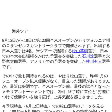
海外ツアー
6月15日から18日に第123回全米オープンがカリフォルニア州
のロサンゼルスカントリークラブで開催されます。出場する
日本人選手は4名。米ツアーで活躍する
松山英樹
選手、日本
での本大会出場権をかけた予選会を突破した
石川遼
選手と永
野竜太郎選手、アメリカでの予選会を突破した
桂川有人
選手
です。
その中で最も期待されるのは、やはり松山選手。昨年1月の
ソニーオープン以来優勝がなく、目立った活躍がありません
が、最近は好調です。全米オープン前、最後の試合となった
メモリアルトーナメントでは、2日目終了時に首位と1打差に
つけて優勝争いを繰り広げ、上昇気配を感じさせました。
今季現時点（6月12日時点）での松山選手のデータを見る
と、100ヤード以内のラフからのショットの精度が高いこと