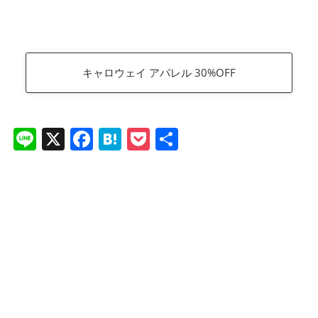
キャロウェイ アパレル 30%OFF
Li
X
F
H
P
共
n
a
at
o
有
e
c
e
ck
e
n
et
b
a
o
o
k