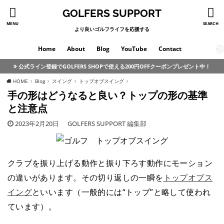
GOLFERS SUPPORT
MENU
SEARCH
より良いゴルフライフを応援する
Home
About
Blog
YouTube
Contact
公式ライン登録でGOLFERS SHOPで使える200円OFFクーポンプレゼント中！
HOME
Blog
スイング
トップオブスイング
手の形はどうなると良い？トップの形の基準
と注意点
2023年2月20日
GOLFERS SUPPORT 編集部
クラブを振り上げる動作と振り下ろす動作にモーション
の違いがあります。その切り返しの一瞬を
トップオブス
イング
といいます（一般的には“トップ”と略して使われ
ています）。