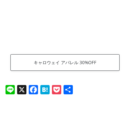
キャロウェイ アパレル 30%OFF
Li
X
F
H
P
共
n
a
at
o
有
e
c
e
ck
e
n
et
b
a