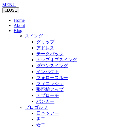
MENU
CLOSE
Home
About
Blog
スイング
グリップ
アドレス
テークバック
トップオブスイング
ダウンスイング
インパクト
フォロースルー
フィニッシュ
飛距離アップ
アプローチ
バンカー
プロゴルフ
日本ツアー
男子
女子