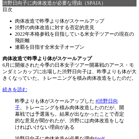
渋野日向子に肉体改造が必要な理由（SPAIA）
目次
肉体改造で昨季より体がスケールアップ
渋野の肉体改造に対する否定的意見
2022年本格参戦を目指している米女子ツアーの現在の
飛距離
連覇を目指す全米女子オープン
肉体改造で昨季より体がスケールアップ
6月に開催された今季の日本女子ツアー開幕戦のアース・モ
ンダミンカップに出場した渋野日向子は、昨季よりも体が大
きくなっていた。トレーニングを積み肉体改造をしたのだ。
続きを読む
昨季よりも体がスケールアップした
#渋野日向
子
。トレーニングを積み肉体改造したのだが、開
幕戦では予選落ち。結果が出なかったことで否定
的な意見が聞かれたが、渋野には肉体改造をしな
ければいけない理由がある
渋野日向子に肉体改造が必要な理由
#golf