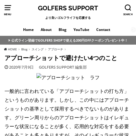
GOLFERS SUPPORT
MENU
SEARCH
より良いゴルフライフを応援する
Home
About
Blog
YouTube
Contact
公式ライン登録でGOLFERS SHOPで使える200円OFFクーポンプレゼント中！
HOME
Blog
スイング
アプローチ
アプローチショットで避けたい4つのこと
2020年7月9日
GOLFERS SUPPORT 編集部
一般的に言われている「アプローチショットの打ち方」
というものがあります。しかし、この中にはアプローチ
ショットの基準として採用するべきでないものがありま
す。グリーン周りからのアプローチショットはイレギュ
ラーな状況になることが多く、応用的な対応をする必要
があることも多々ありますが、そのイレギュラーな状況