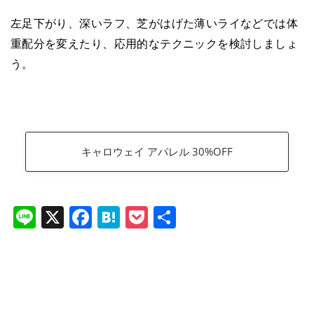
左足下がり、深いラフ、芝がはげた薄いライなどでは体
重配分を変えたり、応用的なテクニックを検討しましょ
う。
キャロウェイ アパレル 30%OFF
Li
X
F
H
P
共
n
a
at
o
有
e
c
e
ck
e
n
et
b
a