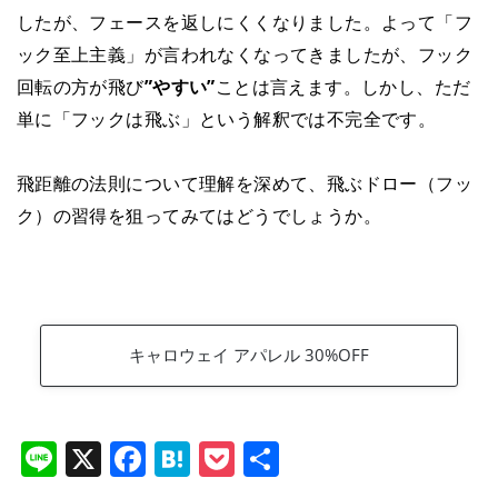
したが、フェースを返しにくくなりました。よって「フ
ック至上主義」が言われなくなってきましたが、フック
回転の方が飛び
”やすい”
ことは言えます。しかし、ただ
単に「フックは飛ぶ」という解釈では不完全です。
飛距離の法則について理解を深めて、飛ぶドロー（フッ
ク）の習得を狙ってみてはどうでしょうか。
キャロウェイ アパレル 30%OFF
Li
X
F
H
P
共
n
a
at
o
有