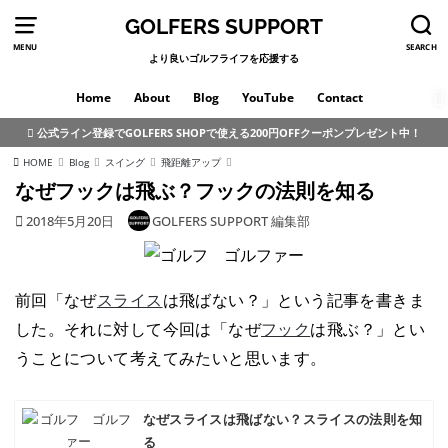
GOLFERS SUPPORT
MENU
SEARCH
より良いゴルフライフを応援する
Home
About
Blog
YouTube
Contact
公式ライン登録でGOLFERS SHOPで使える200円OFFクーポンプレゼント中！
HOME
Blog
スイング
飛距離アップ
なぜフックは飛ぶ？フックの法則を知る
2018年5月20日
GOLFERS SUPPORT 編集部
前回「なぜ
スライス
は飛ばない？」という記事を書きま
した。それに対して今回は「なぜ
フック
は飛ぶ？」とい
うことについて考えてみたいと思います。
なぜスライスは飛ばない？スライスの法則を知
る