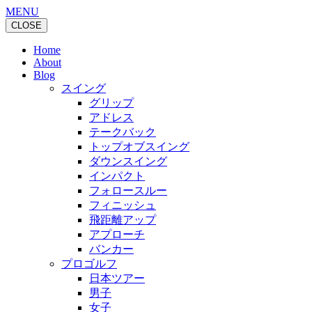
MENU
CLOSE
Home
About
Blog
スイング
グリップ
アドレス
テークバック
トップオブスイング
ダウンスイング
インパクト
フォロースルー
フィニッシュ
飛距離アップ
アプローチ
バンカー
プロゴルフ
日本ツアー
男子
女子