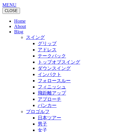
MENU
CLOSE
Home
About
Blog
スイング
グリップ
アドレス
テークバック
トップオブスイング
ダウンスイング
インパクト
フォロースルー
フィニッシュ
飛距離アップ
アプローチ
バンカー
プロゴルフ
日本ツアー
男子
女子