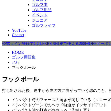
ゴルフ本
ゴルフ用品
イベント
ジュニア
ゴルフライフ
YouTube
Contact
公式ライン登録でGOLFERS SHOPで使える200円OFFクー
HOME
ゴルフ用語集
ハ行
フックボール
フックボール
打ち出された後、途中から左の方に曲がっていく球のこと。
インパクト時のフェースの向きが閉じている（クローズ
インパクトゾーンでのヘッド軌道がインサイドアウト
インパクト時の打点がややトゥ（先端）寄り