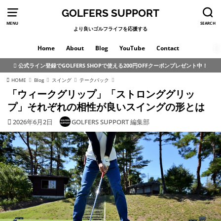
GOLFERS SUPPORT
MENU
SEARCH
より良いゴルフライフを応援する
Home
About
Blog
YouTube
Contact
公式ライン登録でGOLFERS SHOPで使える200円OFFクーポンプレゼント中！
HOME
Blog
スイング
テークバック
「ウィークグリップ」「ストロンググリッ
プ」それぞれの相性が良いスイングの形とは
2026年6月2日
GOLFERS SUPPORT 編集部