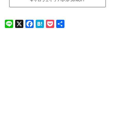
Li
X
F
H
P
共
n
a
at
o
有
e
c
e
ck
e
n
et
b
a
o
o
k