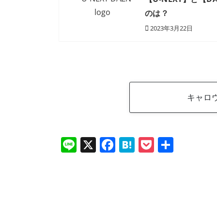
のは？
2023年3月22日
キャロウ
Li
X
F
H
P
共
n
a
at
o
有
e
c
e
ck
e
n
et
b
a