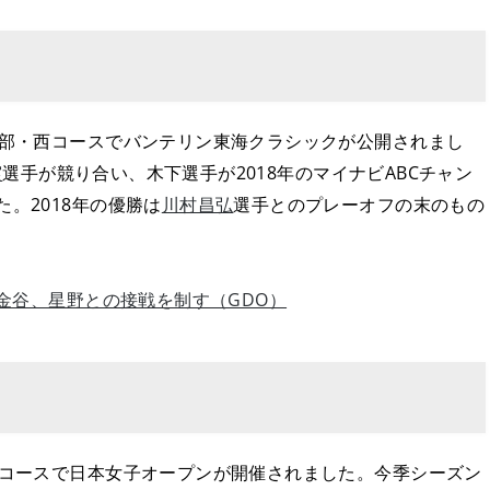
楽部・西コースでバンテリン東海クラシックが公開されまし
実
選手が競り合い、木下選手が2018年のマイナビABCチャン
。2018年の優勝は
川村昌弘
選手とのプレーオフの末のもの
 金谷、星野との接戦を制す（GDO）
海コースで日本女子オープンが開催されました。今季シーズン