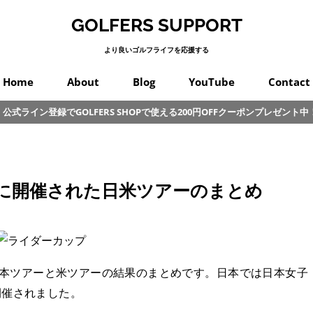
GOLFERS SUPPORT
より良いゴルフライフを応援する
Home
About
Blog
YouTube
Contact
公式ライン登録でGOLFERS SHOPで使える200円OFFクーポンプレゼント中
スイング
プロゴルフ
オンコース
パッティング
カラダ
クラブ
練習
初心者
その他
月1日に開催された日米ツアーのまとめ
れた日本ツアーと米ツアーの結果のまとめです。日本では日本女子
開催されました。