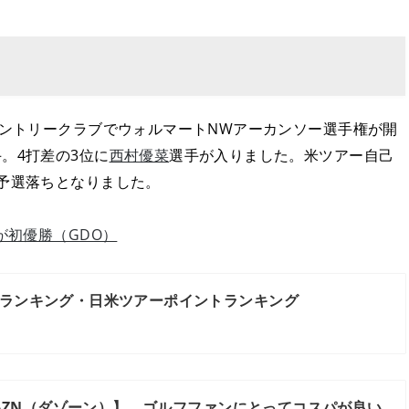
カントリークラブでウォルマートNWアーカンソー選手権が開
。4打差の3位に
西村優菜
選手が入りました。米ツアー自己
予選落ちとなりました。
が初優勝（GDO）
ランキング・日米ツアーポイントランキング
【DAZN（ダゾーン）】 ゴルフファンにとってコスパが良い