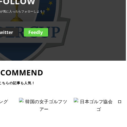
FOLLOW
witter
Feedly
ECOMMEND