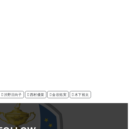
渋野日向子
西村優菜
金谷拓実
木下裕太