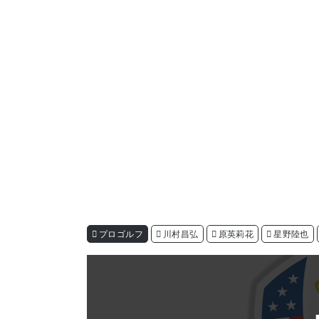
プロゴルフ
川村昌弘
原英莉花
星野陸也