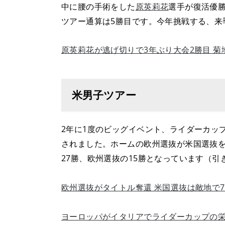
中に腰の手術をした
原英莉花
選手が復活優勝
ツアー通算は5勝目です。今年挑戦する、来
原英莉花が逃げ切りで3年ぶり大会2勝目 菊
米男子ツアー
2年に1度のビッグイベント、ライダーカップ
されました。ホームの欧州選抜が米国選抜を
27勝、欧州選抜の15勝となっています（引
欧州選抜がタイトル奪還 米国選抜は敵地で7
ヨーロッパがイタリアでライダーカップの