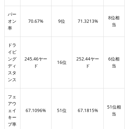
パー
8位相
オン
70.67%
9位
71.3213%
当
率
ドラ
イビ
ング
245.46ヤー
252.44ヤー
6位相
16位
ディ
ド
ド
当
スタ
ンス
フェ
アウ
51位相
ェイ
67.1096%
51位
67.1815%
当
キー
プ率