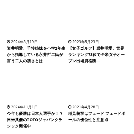
2024年3月19日
2023年5月23日
岩井明愛、千怜姉妹を小学2年生
【女子ゴルフ】岩井明愛、世界
から指導している永井哲二氏が
ランキング73位で全米女子オー
言う二人の凄さとは
プン出場資格獲…
2024年11月1日
2021年4月28日
今年も優勝は日本人選手か！？
稲見萌寧はフェード フェードボ
日米共催のTOTOジャパンクラ
ールの優位性と注意点
シック開催中