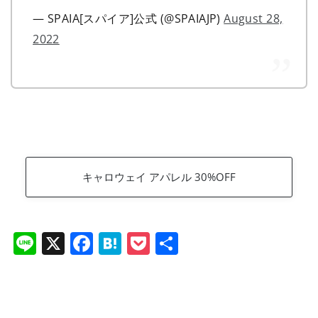
— SPAIA[スパイア]公式 (@SPAIAJP)
August 28,
2022
キャロウェイ アパレル 30%OFF
Li
X
F
H
P
共
n
a
at
o
有
e
c
e
ck
e
n
et