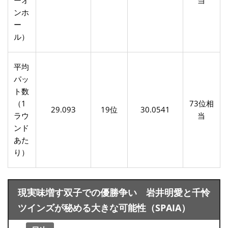
ーオ
当
ンホ
ー
ル）
平均
パッ
ト数
（1
73位相
29.093
19位
30.0541
ラウ
当
ンド
あた
り）
現実味増す双子での優勝争い 岩井明愛と千怜
ツインズが秘める大きな可能性（SPAIA）