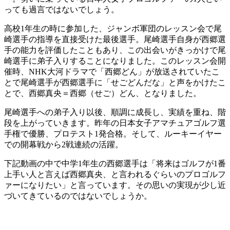
っても過言ではないでしょう。
高校1年生の時に参加した、ジャンボ軍団のレッスン会で尾
崎選手の指導を直接受けた最後選手。尾崎選手自身が西郷選
手の能力を評価したこともあり、この出会いがきっかけで尾
崎選手に弟子入りすることになりました。このレッスン会開
催時、NHK大河ドラマで「西郷どん」が放送されていたこ
とで尾崎選手が西郷選手に「せごどんだな」と声をかけたこ
とで、西郷真央＝西郷（せご）どん、となりました。
尾崎選手への弟子入り以後、順調に成長し、実績を重ね、階
段を上がっていきます。昨年の日本女子アマチュアゴルフ選
手権で優勝、プロテスト1発合格。そして、ルーキーイヤー
での開幕戦から2戦連続の活躍。
下記動画の中で中学1年生の西郷選手は「将来はゴルフが1番
上手い人と言えば西郷真央、と言われるぐらいのプロゴルフ
ァーになりたい」と言っています。その思いの実現が少し近
づいてきているのではないでしょうか。