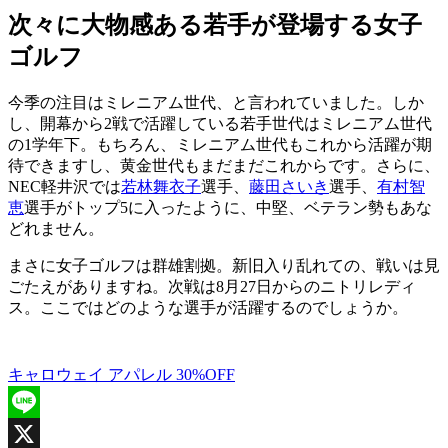
次々に大物感ある若手が登場する女子
ゴルフ
今季の注目はミレニアム世代、と言われていました。しか
し、開幕から2戦で活躍している若手世代はミレニアム世代
の1学年下。もちろん、ミレニアム世代もこれから活躍が期
待できますし、黄金世代もまだまだこれからです。さらに、
NEC軽井沢では
若林舞衣子
選手、
藤田さいき
選手、
有村智
恵
選手がトップ5に入ったように、中堅、ベテラン勢もあな
どれません。
まさに女子ゴルフは群雄割拠。新旧入り乱れての、戦いは見
ごたえがありますね。次戦は8月27日からのニトリレディ
ス。ここではどのような選手が活躍するのでしょうか。
キャロウェイ アパレル 30%OFF
Line