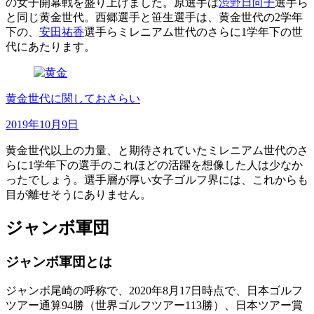
の女子開幕戦を盛り上げました。原選手は
渋野日向子
選手ら
と同じ黄金世代。西郷選手と笹生選手は、黄金世代の2学年
下の、
安田祐香
選手らミレニアム世代のさらに1学年下の世
代にあたります。
黄金世代に関しておさらい
2019年10月9日
黄金世代以上の力量、と期待されていたミレニアム世代のさ
らに1学年下の選手のこれほどの活躍を想像した人は少なか
ったでしょう。選手層が厚い女子ゴルフ界には、これからも
目が離せそうにありません。
ジャンボ軍団
ジャンボ軍団とは
ジャンボ尾崎の呼称で、2020年8月17日時点で、日本ゴルフ
ツアー通算94勝（世界ゴルフツアー113勝）、日本ツアー賞