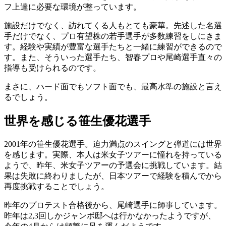
フ上達に必要な環境が整っています。
施設だけでなく、訪れてくる人もとても豪華。先述した名選
手だけでなく、プロ有望株の若手選手が多数練習をしにきま
す。経験や実績が豊富な選手たちと一緒に練習ができるので
す。また、そういった選手たち、智春プロや尾崎選手直々の
指導も受けられるのです。
まさに、ハード面でもソフト面でも、最高水準の施設と言え
るでしょう。
世界を感じる笹生優花選手
2001年の笹生優花選手。迫力満点のスイングと弾道には世界
を感じます。実際、本人は米女子ツアーに憧れを持っている
ようで、昨年、米女子ツアーの予選会に挑戦しています。結
果は失敗に終わりましたが、日本ツアーで経験を積んでから
再度挑戦することでしょう。
昨年のプロテスト合格後から、尾崎選手に師事しています。
昨年は2,3回しかジャンボ邸へは行かなかったようですが、