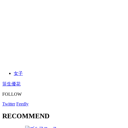
女子
笹生優花
FOLLOW
Twitter
Feedly
RECOMMEND