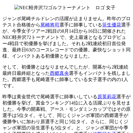
女子
ジャンボ尾崎チルドレンの活躍が止まりません。昨年のプロ
テスト合格後から
尾崎将司
選手に師事している
笹生優花
選手
が、今季女子ツアー2戦目の8月14日から16日に開催された
NEC軽井沢72トーナメントで、史上最速となるプロデビュ
ー4戦目で初優勝を挙げました。それも2戦連続初日首位発
進、最終日63のコースレコードでの優勝。豪快なショット同
様、インパクトある初優勝となりました。
そして、初優勝とはなりませんでしたが、開幕から2戦連続
最終日最終組となった
西郷真央
選手もインパクトを残しまし
た。西郷選手も尾崎選手に師事している女子選手の内の1人
です。
昨季は黄金世代で尾崎選手に師事いしている
原英莉花
選手が
初優勝を挙げ、賞金ランキング14位に入る活躍ぶりを見せま
した。今季の開幕戦、アース・モンダミンカップではその原
選手は5位タイ。そして、同じくジャンボ軍団の西郷選手が
優勝争いに加わり原選手と同じ5位タイ。さらに、同じくジ
ャンボ軍団の笹生選手も5位タイ。と、ジャンボ軍団が今季