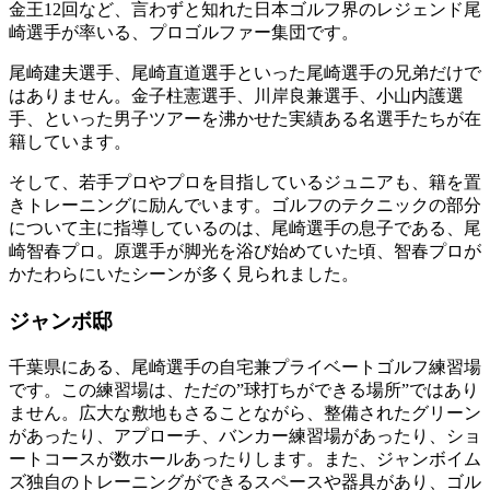
金王12回など、言わずと知れた日本ゴルフ界のレジェンド尾
崎選手が率いる、プロゴルファー集団です。
尾崎建夫選手、尾崎直道選手といった尾崎選手の兄弟だけで
はありません。金子柱憲選手、川岸良兼選手、小山内護選
手、といった男子ツアーを沸かせた実績ある名選手たちが在
籍しています。
そして、若手プロやプロを目指しているジュニアも、籍を置
きトレーニングに励んでいます。ゴルフのテクニックの部分
について主に指導しているのは、尾崎選手の息子である、尾
崎智春プロ。原選手が脚光を浴び始めていた頃、智春プロが
かたわらにいたシーンが多く見られました。
ジャンボ邸
千葉県にある、尾崎選手の自宅兼プライベートゴルフ練習場
です。この練習場は、ただの”球打ちができる場所”ではあり
ません。広大な敷地もさることながら、整備されたグリーン
があったり、アプローチ、バンカー練習場があったり、ショ
ートコースが数ホールあったりします。また、ジャンボイム
ズ独自のトレーニングができるスペースや器具があり、ゴル