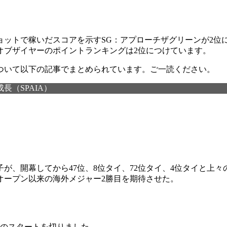
ショットで稼いだスコアを示すSG：アプローチザグリーンが2
オブザイヤーのポイントランキングは2位につけています。
ついて以下の記事でまとめられています。ご一読ください。
（SPAIA）
が、開幕してから47位、8位タイ、72位タイ、4位タイと上
子オープン以来の海外メジャー2勝目を期待させた。
々のスタートを切りました。