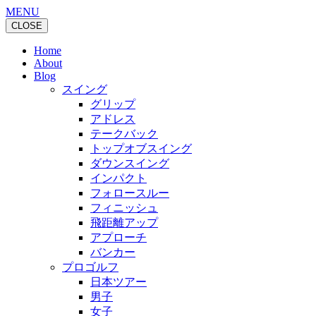
MENU
CLOSE
Home
About
Blog
スイング
グリップ
アドレス
テークバック
トップオブスイング
ダウンスイング
インパクト
フォロースルー
フィニッシュ
飛距離アップ
アプローチ
バンカー
プロゴルフ
日本ツアー
男子
女子