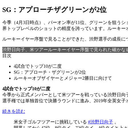
SG：アプローチザグリーンが2位
今季（4月3日時点）、パーオン率が11位、グリーンを狙う
界トップレベルのショットの精度を誇っています。ルーキー
ルーキーイヤー序盤で見ることができた、渋野選手の成長に
渋野日向子、米ツアールーキーイヤー序盤で見られた確かな成長
目次
4試合でトップ10が二度
SG：アプローチ・ザグリーンが2位
ルーキーオブザイヤーとメジャー2勝目に向けて
4試合でトップ10が二度
今季から正式メンバーとして米ツアーを戦っている渋野日向子
選手権では単独首位で決勝ラウンドに進み、2019年全英女
続きを読む
米女子ゴルフツアーに挑戦している
#渋野日向子
。
開幕してから47位、8位タイ、72位タイ、4位タイと上