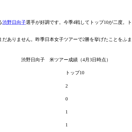
る
渋野日向子
選手が好調です。今季4戦してトップ10が二度。ト
まだありません。昨季日本女子ツアーで2勝を挙げたことをふ
渋野日向子 米ツアー成績（4月3日時点）
トップ10
2
0
1
1