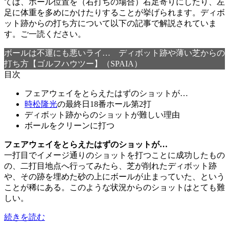
ては、ボール位置を（右打ちの場合）右足寄りにしたり、左
足に体重を多めにかけたりすることが挙げられます。ディボ
ット跡からの打ち方について以下の記事で解説されていま
す。ご一読ください。
ボールは不運にも悪いライ… ディボット跡や薄い芝からの
打ち方【ゴルフハウツー】（SPAIA）
目次
フェアウェイをとらえたはずのショットが…
時松隆光
の最終日18番ホール第2打
ディボット跡からのショットが難しい理由
ボールをクリーンに打つ
フェアウェイをとらえたはずのショットが…
一打目でイメージ通りのショットを打つことに成功したもの
の、二打目地点へ行ってみたら、芝が削れたディボット跡
や、その跡を埋めた砂の上にボールが止まっていた、という
ことが稀にある。このような状況からのショットはとても難
しい。
続きを読む