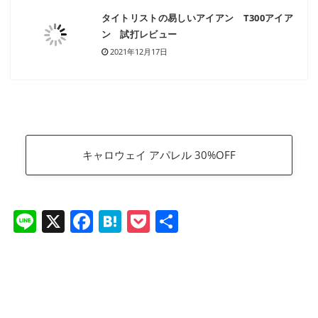
タイトリストの易しいアイアン T300アイア
ン 試打レビュー
2021年12月17日
キャロウェイ アパレル 30%OFF
Li
X
F
H
P
共
n
a
at
o
有
e
c
e
ck
e
n
et
b
a