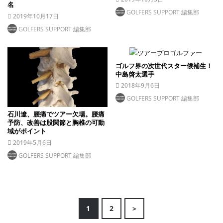
名
GOLFERS SUPPORT 編集部
2019年10月17日
GOLFERS SUPPORT 編集部
ゴルフ界の次世代スター候補生！
中島啓太選手
2018年9月6日
GOLFERS SUPPORT 編集部
石川遼、腰痛でツアー欠場。腰痛
予防、改善は股関節と胸椎の可動
域がポイント
2019年5月6日
GOLFERS SUPPORT 編集部
1
2
>