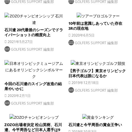
GOLFERS SUPPORT 編集部
GOLFERS SUPPORT 編集部
10年前は意識しあっていた存在
3Rの現在地
石川遼 20代最後のシーズンでドラ
イバーショットの精度向上
2020年6月5日
2021年5月27日
GOLFERS SUPPORT 編集部
GOLFERS SUPPORT 編集部
【男子ゴルフ】東京オリンピック
日本代表は誰になるか
2019年12月18日
今回の石川遼のスイング改造の結
果やいかに
GOLFERS SUPPORT 編集部
2020年2月1日
GOLFERS SUPPORT 編集部
ZOZO出場者決定 松山英樹、石川
石川遼と今平周吾の賞金王争い
遼、今平周吾など日本人選手は9
2019年10月3日