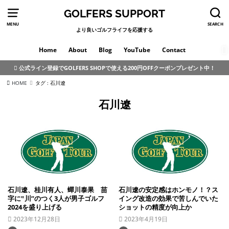
GOLFERS SUPPORT
MENU
SEARCH
より良いゴルフライフを応援する
Home
About
Blog
YouTube
Contact
公式ライン登録でGOLFERS SHOPで使える200円OFFクーポンプレゼント中！
HOME
タグ : 石川遼
石川遼
石川遼、桂川有人、蟬川泰果 苗
石川遼の安定感はホンモノ！？ス
字に‟川”のつく3人が男子ゴルフ
イング改造の効果で苦しんでいた
2024を盛り上げる
ショットの精度が向上か
2023年12月28日
2023年4月19日