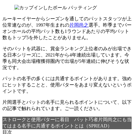
パッティング
ルーキーイヤーからシーズンを通してのパットスタッツが上
位常連なのが、1997年生まれの
片岡尚之
選手。昨季までパー
オンホールの平均パット数も1ラウンドあたりの平均パット
数もトップ5を外したことがありません。
そのパットを武器に、賞金ランキング上位者のみが出場でき
る日本シリーズに、2021年から4年連続出場しています。今
季も同大会出場権獲得圏内で出場が5年連続に伸びそうな状
況です。
パットの名手の多くには共通するポイントがあります。強め
にヒットすることと、使用パターをあまり変えないというポ
イントです。
片岡選手とパットの名手に見られるポイントについて、以下
の記事で触れられています。ご一読ください。
ストロークと使用パターに着目 パット巧者片岡尚之にも当
てはまる名手に共通するポイントとは（SPREAD）
目次