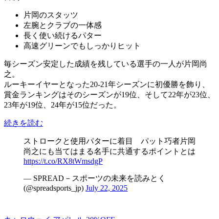
片岡のスタッツ
左腕とクラブの一体感
長く使い続けるパター
高速グリーンでもしっかりヒット
毎シーズン安定した成績を残している選手の一人が片岡尚
之。
ルーキーイヤーとなった20-21年シーズンに初優勝を飾り、
賞金ランキングはそのシーズンが19位、そして22年が23位、
23年が19位、24年が15位だった。
続きを読む
ストロークと使用パターに着目 パット巧者片岡
尚之にも当てはまる名手に共通するポイントとは
https://t.co/RX8tWmsdgP
— SPREAD－スポーツの未来を読みとく
(@spreadsports_jp)
July 22, 2025