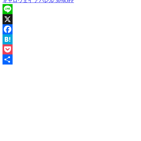
キャロウェイ アパレル 30%OFF
Line
X
Facebook
Hatena
Pocket
共
有