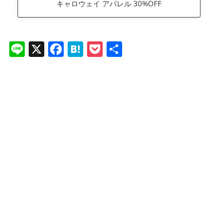
キャロウェイ アパレル 30%OFF
Li
X
F
H
P
共
n
a
at
o
有
e
c
e
ck
e
n
et
b
a
o
o
k