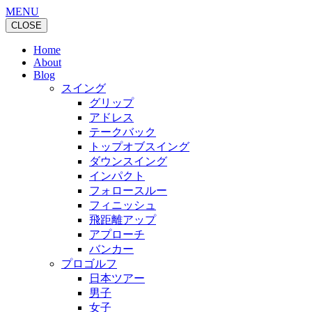
MENU
CLOSE
Home
About
Blog
スイング
グリップ
アドレス
テークバック
トップオブスイング
ダウンスイング
インパクト
フォロースルー
フィニッシュ
飛距離アップ
アプローチ
バンカー
プロゴルフ
日本ツアー
男子
女子