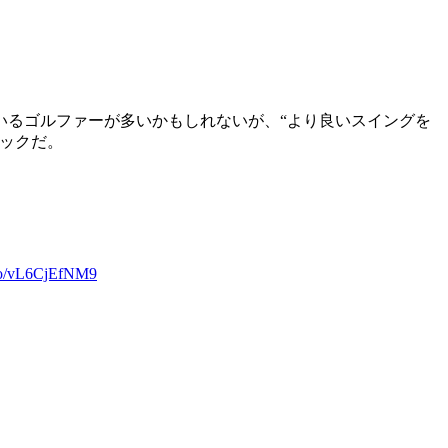
いるゴルファーが多いかもしれないが、“より良いスイングを
ックだ。
t.co/vL6CjEfNM9