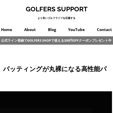
GOLFERS SUPPORT
より良いゴルフライフを応援する
Home
About
Blog
YouTube
Contact
公式ライン登録でGOLFERS SHOPで使える200円OFFクーポンプレゼント中
スイング
プロゴルフ
オンコース
パッティング
カラダ
クラブ
練習
初心者
その他
は、パッティングが丸裸になる高性能パ
部