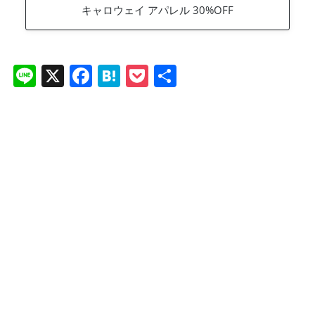
キャロウェイ アパレル 30%OFF
Li
X
F
H
P
共
n
a
at
o
有
e
c
e
ck
e
n
et
b
a
o
o
k