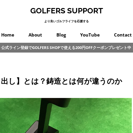
GOLFERS SUPPORT
より良いゴルフライフを応援する
Home
About
Blog
YouTube
Contact
公式ライン登録でGOLFERS SHOPで使える200円OFFクーポンプレゼント中
スイング
プロゴルフ
オンコース
パッティング
カラダ
クラブ
練習
初心者
その他
り出し】とは？鋳造とは何が違うのか