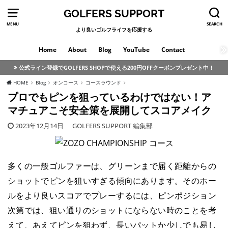
GOLFERS SUPPORT
MENU
SEARCH
より良いゴルフライフを応援する
Home
About
Blog
YouTube
Contact
公式ライン登録でGOLFERS SHOPで使える200円OFFクーポンプレゼント中！
HOME
Blog
オンコース
コースラウンド
プロでもピンを狙っているわけではない！ア
マチュアこそ安全策を展開してスコアメイク
2023年12月14日
GOLFERS SUPPORT 編集部
多くの一般ゴルファーは、グリーンまで届く距離からの
ショットでピンを狙いすぎる傾向にあります。そのホー
ルをより良いスコアでプレーするには、ピンポジション
次第では、狙い通りのショットにならない時のことを考
えて、あえてピンを狙わず、長いパットか少しでも易し