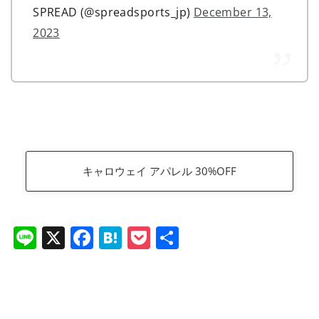
SPREAD (@spreadsports_jp)
December 13,
2023
キャロウェイ アパレル 30%OFF
Li
X
F
H
P
共
n
a
at
o
有
e
c
e
ck
e
n
et