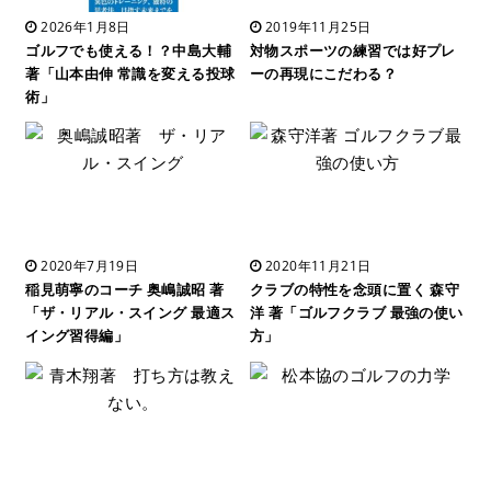
2026年1月8日
2019年11月25日
ゴルフでも使える！？中島大輔
対物スポーツの練習では好プレ
著「山本由伸 常識を変える投球
ーの再現にこだわる？
術」
2020年7月19日
2020年11月21日
稲見萌寧のコーチ 奥嶋誠昭 著
クラブの特性を念頭に置く 森守
「ザ・リアル・スイング 最適ス
洋 著「ゴルフクラブ 最強の使い
イング習得編」
方」