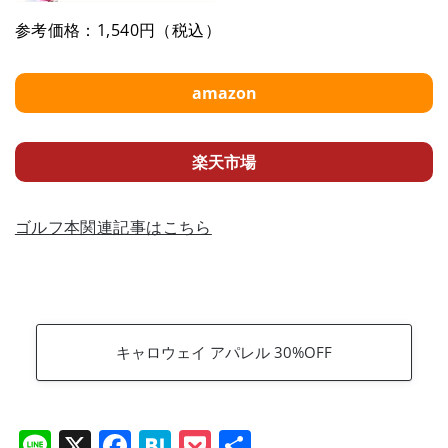
参考価格：1,540円（税込）
amazon
楽天市場
ゴルフ本関連記事はこちら
キャロウェイ アパレル 30%OFF
Li
X
F
H
P
共