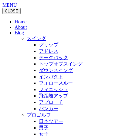
MENU
CLOSE
Home
About
Blog
スイング
グリップ
アドレス
テークバック
トップオブスイング
ダウンスイング
インパクト
フォロースルー
フィニッシュ
飛距離アップ
アプローチ
バンカー
プロゴルフ
日本ツアー
男子
女子