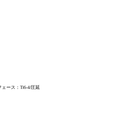
ース：Ti6-4/圧延