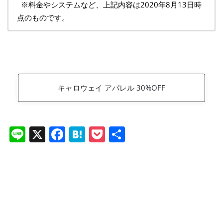
※料金やシステムなど、上記内容は2020年8月13日時
点のものです。
キャロウェイ アパレル 30%OFF
Li
X
F
H
P
共
n
a
at
o
有
e
c
e
ck
e
n
et
b
a
o