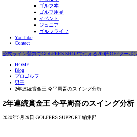
ゴルフ本
ゴルフ用品
イベント
ジュニア
ゴルフライフ
YouTube
Contact
公式ライン登録でGOLFERS SHOPで使える200円OFFクー
HOME
Blog
プロゴルフ
男子
2年連続賞金王 今平周吾のスイング分析
2年連続賞金王 今平周吾のスイング分析
2020年5月29日
GOLFERS SUPPORT 編集部