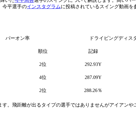
に輝いた
今平周吾
選手のスイングについて解説します。高いパーオン率（
、今平選手の
インスタグラム
に投稿されているスイング動画を
パーオン率
ドライビングディス
順位
記録
2位
292.93Y
4位
287.09Y
2位
288.26％
ます。飛距離が出るタイプの選手ではありませんがアイアンや