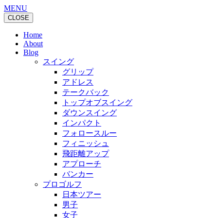
MENU
CLOSE
Home
About
Blog
スイング
グリップ
アドレス
テークバック
トップオブスイング
ダウンスイング
インパクト
フォロースルー
フィニッシュ
飛距離アップ
アプローチ
バンカー
プロゴルフ
日本ツアー
男子
女子