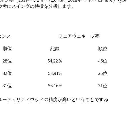
2019年：2位・72.04％、2018年：4位・69.48％）を誇
参考にスイングの特徴を分析します。
タンス
フェアウェキープ率
順位
記録
順位
28位
54.22％
46位
32位
58.91%
25位
31位
56.16%
31位
ユーティリティウッドの精度が高いということですね