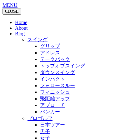
MENU
CLOSE
Home
About
Blog
スイング
グリップ
アドレス
テークバック
トップオブスイング
ダウンスイング
インパクト
フォロースルー
フィニッシュ
飛距離アップ
アプローチ
バンカー
プロゴルフ
日本ツアー
男子
女子