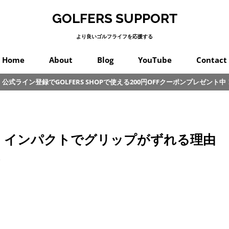
GOLFERS SUPPORT
より良いゴルフライフを応援する
Home
About
Blog
YouTube
Contact
公式ライン登録でGOLFERS SHOPで使える200円OFFクーポンプレゼント中
スイング
プロゴルフ
オンコース
パッティング
カラダ
クラブ
練習
初心者
その他
！インパクトでグリップがずれる理由
部