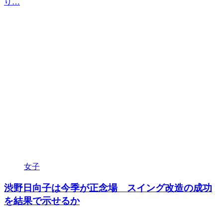
り…
女子
渋野日向子は今季が正念場 スイング改造の成功
を結果で示せるか