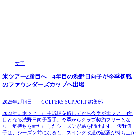
女子
米ツアー2勝目へ 4年目の渋野日向子が今季初戦
のファウンダーズカップへ出場
2025年2月4日
GOLFERS SUPPORT 編集部
2022年に米ツアーに主戦場を移してから今季が米ツアー4年
目となる渋野日向子選手。今季からクラブ契約フリーとな
り、気持ちを新たにしたシーズンが幕を開けます。 渋野選
手は、シーズン前になると、スイング改造の話題が持ち上が