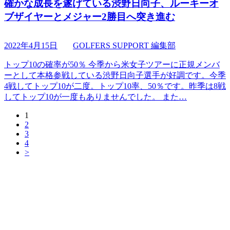
確かな成長を遂げている渋野日向子、ルーキーオ
ブザイヤーとメジャー2勝目へ突き進む
2022年4月15日
GOLFERS SUPPORT 編集部
トップ10の確率が50％ 今季から米女子ツアーに正規メンバ
ーとして本格参戦している渋野日向子選手が好調です。今季
4戦してトップ10が二度。トップ10率、50％です。昨季は8戦
してトップ10が一度もありませんでした。 また…
1
2
3
4
>