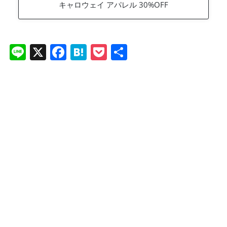
キャロウェイ アパレル 30%OFF
Li
X
F
H
P
共
n
a
at
o
有
e
c
e
ck
e
n
et
b
a
o
o
k