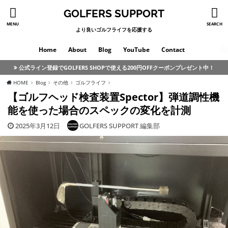
GOLFERS SUPPORT
MENU
SEARCH
より良いゴルフライフを応援する
Home
About
Blog
YouTube
Contact
公式ライン登録でGOLFERS SHOPで使える200円OFFクーポンプレゼント中！
HOME
Blog
その他
ゴルフライフ
【ゴルフヘッド検査装置Spector】弾道調性機
能を使った場合のスペックの変化を計測
2025年3月12日
GOLFERS SUPPORT 編集部