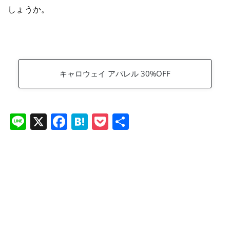
しょうか。
キャロウェイ アパレル 30%OFF
Li
X
F
H
P
共
n
a
at
o
有
e
c
e
ck
e
n
et
b
a
o
o