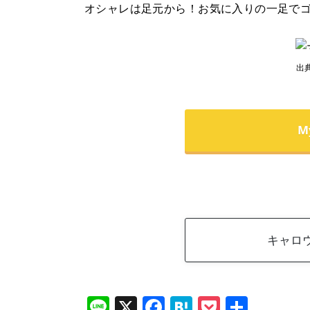
オシャレは足元から！お気に入りの一足で
出
M
キャロウ
Li
X
F
H
P
共