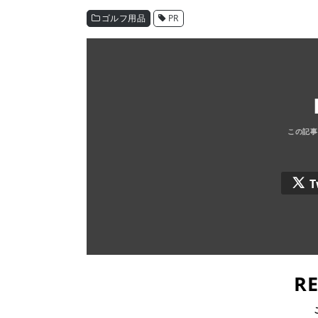
ゴルフ用品
PR
T
R