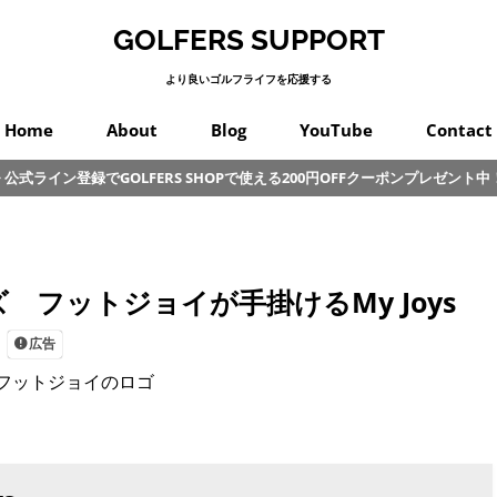
GOLFERS SUPPORT
より良いゴルフライフを応援する
Home
About
Blog
YouTube
Contact
公式ライン登録でGOLFERS SHOPで使える200円OFFクーポンプレゼント中
スイング
プロゴルフ
オンコース
パッティング
カラダ
クラブ
練習
初心者
その他
フットジョイが手掛けるMy Joys
広告